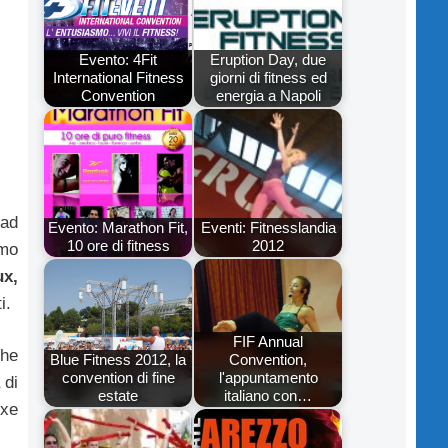
Evento: 4Fit
Eruption Day, due
International Fitness
giorni di fitness ed
Convention
energia a Napoli
 ad
Evento: Marathon Fit,
Eventi: Fitnesslandia
10 ore di fitness
2012
imo
x,
i.
FIF Annual
che
Blue Fitness 2012, la
Convention,
convention di fine
l'appuntamento
 di
estate
italiano con…
oxe