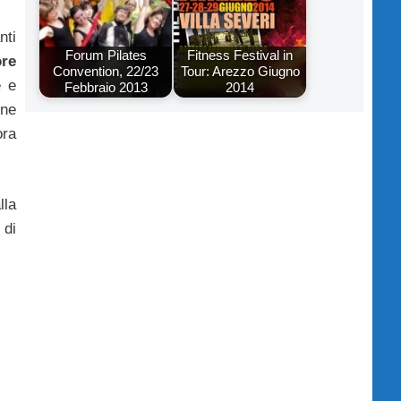
nti
Forum Pilates
Fitness Festival in
ore
Convention, 22/23
Tour: Arezzo Giugno
e e
Febbraio 2013
2014
one
ora
lla
 di