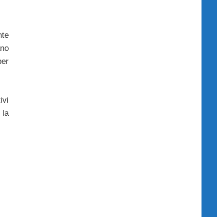
nte
ano
per
ivi
 la