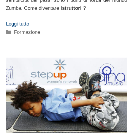
semplicità dei passi sono i punti di forza del mondo
Zumba. Come diventare
istruttori
?
Leggi tutto
Categorie
Formazione