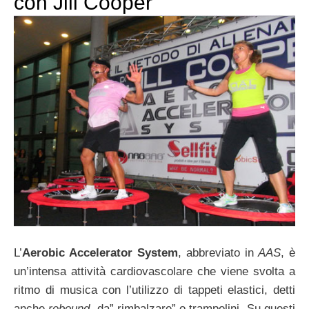
con Jill Cooper
L’
Aerobic Accelerator System
, abbreviato in
AAS
, è
un’intensa attività cardiovascolare che viene svolta a
ritmo di musica con l’utilizzo di tappeti elastici, detti
anche
rebound
, da” rimbalzare” o trampolini. Su questi