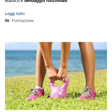
elastico e
bendaggio funzionale
.
Leggi tutto
Categorie
Formazione