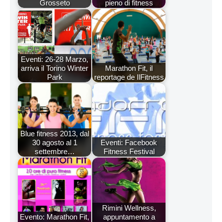
Grosseto
pieno di fitness
Eventi: 26-28 Marzo,
arriva il Torino Winter
Marathon Fit, il
Park
reportage de IlFitness
Blue fitness 2013, dal
30 agosto al 1
Eventi: Facebook
settembre…
Fitness Festival
Rimini Wellness,
Evento: Marathon Fit,
appuntamento a