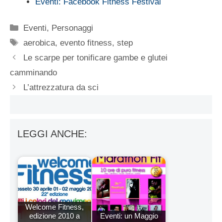
Eventi: Facebook Fitness Festival
Categorie
Eventi
,
Personaggi
Tag
aerobica
,
evento fitness
,
step
Le scarpe per tonificare gambe e glutei
camminando
L’attrezzatura da sci
LEGGI ANCHE:
Welcome Fitness,
edizione 2010 a
Eventi: un Maggio