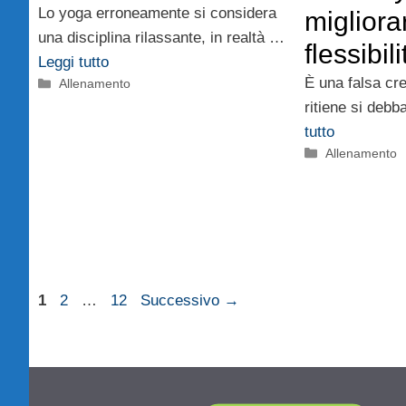
Lo yoga erroneamente si considera
migliora
una disciplina rilassante, in realtà …
flessibili
Leggi tutto
È una falsa cr
Categorie
Allenamento
ritiene si deb
tutto
Categorie
Allenamento
Pagina
Pagina
Pagina
1
2
…
12
Successivo
→