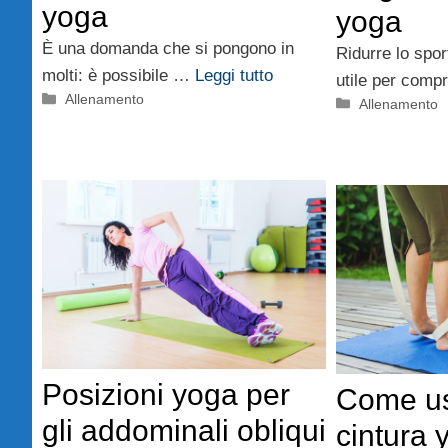
yoga
yoga
È una domanda che si pongono in
Ridurre lo spo
molti: è possibile …
Leggi tutto
utile per com
Categorie
Allenamento
Categorie
Allenamento
Posizioni yoga per
Come us
gli addominali obliqui
cintura 