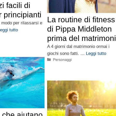
i facili di
 principianti
La routine di fitness
 modo per rilassarsi e
di Pippa Middleton
eggi tutto
prima del matrimon
A 4 giorni dal matrimonio ormai i
giochi sono fatti. …
Leggi tutto
Categorie
Personaggi
t che aiutano