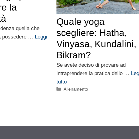
re la
tà
Quale yoga
edenza quella che
scegliere: Hatha,
ba possedere …
Leggi
Vinyasa, Kundalini,
Bikram?
Se avete deciso di provare ad
intraprendere la pratica dello …
Leg
tutto
Categorie
Allenamento