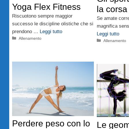
Yoga Flex Fitness
la corsa
Riscuotono sempre maggior
Se amate corre
successo le discipline olistiche che si
magnifica sens
prendono …
Leggi tutto
Leggi tutto
Categorie
Allenamento
Categorie
Allenamento
Perdere peso con lo
Le geome