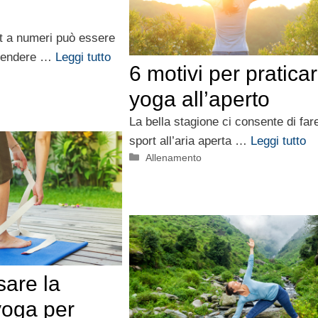
rt a numeri può essere
prendere …
Leggi tutto
6 motivi per pratica
yoga all’aperto
La bella stagione ci consente di far
sport all’aria aperta …
Leggi tutto
Categorie
Allenamento
are la
yoga per