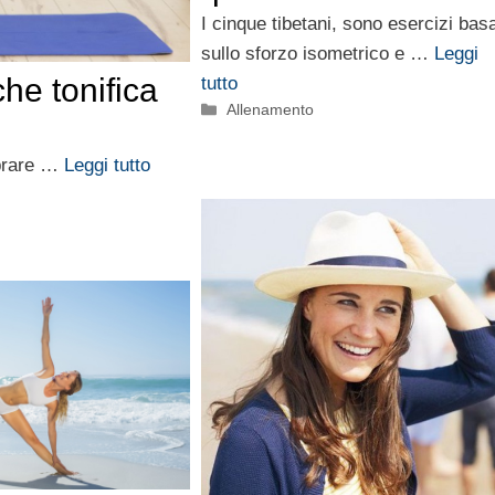
I cinque tibetani, sono esercizi basa
sullo sforzo isometrico e …
Leggi
he tonifica
tutto
Categorie
Allenamento
mbrare …
Leggi tutto