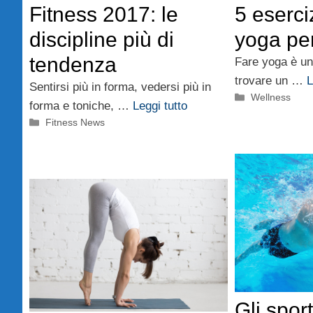
5 eserciz
Fitness 2017: le
yoga per
discipline più di
tendenza
Fare yoga è un
trovare un …
L
Sentirsi più in forma, vedersi più in
Categorie
Wellness
forma e toniche, …
Leggi tutto
Categorie
Fitness News
Gli spor