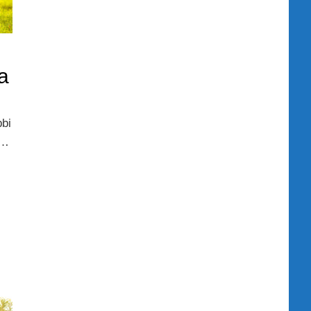
ca
bbi
 …