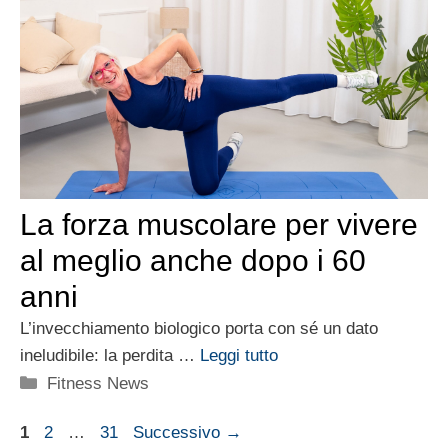
La forza muscolare per vivere
al meglio anche dopo i 60
anni
L’invecchiamento biologico porta con sé un dato
ineludibile: la perdita …
Leggi tutto
Categorie
Fitness News
Pagina
Pagina
Pagina
1
2
…
31
Successivo
→