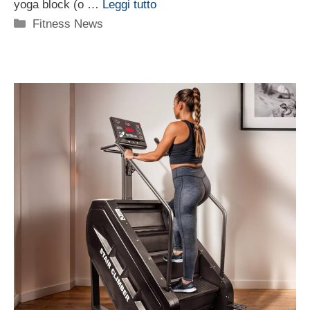
yoga block (o …
Leggi tutto
Categorie
Fitness News