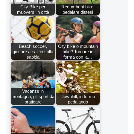
City Bike per
Recumbent bike,
muoversi in città
pedalare distesi
Beach soccer,
City bike o mountain
giocare a calcio sulla
bike? Tornare in
sabbia
forma con la…
Vacanze in
montagna, gli sport da
Downhill, in forma
praticare
pedalando