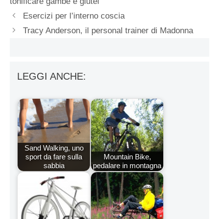
tonificare gambe e glutei
Esercizi per l’interno coscia
Tracy Anderson, il personal trainer di Madonna
LEGGI ANCHE:
Sand Walking, uno
sport da fare sulla
Mountain Bike,
sabbia
pedalare in montagna