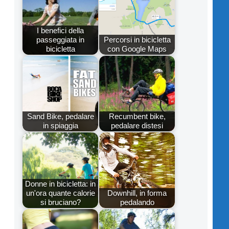
I benefici della
passeggiata in
Percorsi in bicicletta
bicicletta
con Google Maps
Sand Bike, pedalare
Recumbent bike,
in spiaggia
pedalare distesi
Donne in bicicletta: in
un'ora quante calorie
Downhill, in forma
si bruciano?
pedalando