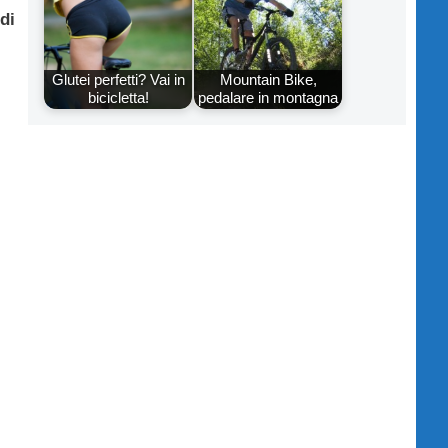
 di
Glutei perfetti? Vai in
Mountain Bike,
bicicletta!
pedalare in montagna