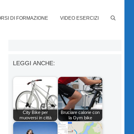
RSI DI FORMAZIONE
VIDEO ESERCIZI
LEGGI ANCHE:
City Bike per
Bruciare calorie con
muoversi in città
la Gym bike