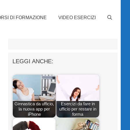
RSI DI FORMAZIONE
VIDEO ESERCIZI
LEGGI ANCHE:
Ginnastica da ufficio,
Esercizi da fare in
la nuova app per
ufficio per restare in
iPhone
forma