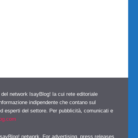
 del network IsayBlog! la cui rete editoriale
 informazione indipendente che contano sul
d esperti del settore. Per pubblicità, comunicati e
log.com
 IsayBlog! network. For advertising, press releases