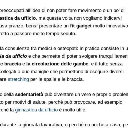
 preoccupati all’idea di non poter fare movimento o un po’ di
astica da ufficio
, ma questa volta non vogliamo indicarvi
usa pranzo, bensì presentare un
fit gadget
molto innovativo
stretto a passare molto tempo seduto.
la consulenza tra medici e osteopati: in pratica consiste in 
ia da ufficio
e che permette di poter svolgere tranquillamen
le braccia
e
la circolazione delle gambe
, e il tutto senza
o collegati a due maniglie che permettono di eseguire diversi
fare
stretching
per le spalle e le braccia.
lo della
sedentarietà
può diventare un vero e proprio problem
tto per motivi di salute, perché può provocare, ad esempio
erché la
ginnastica da ufficio
è molto utile.
durante la giornata lavorativa, o perché no anche a casa, pe