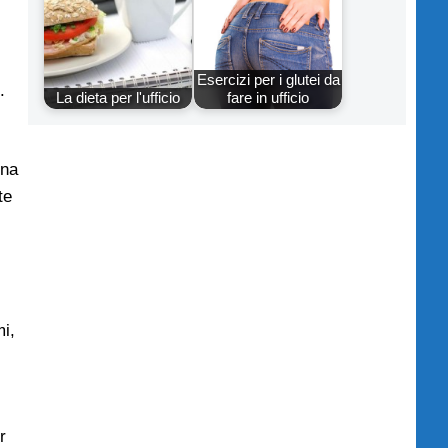
Esercizi per i glutei da
.
La dieta per l'ufficio
fare in ufficio
una
te
i,
r