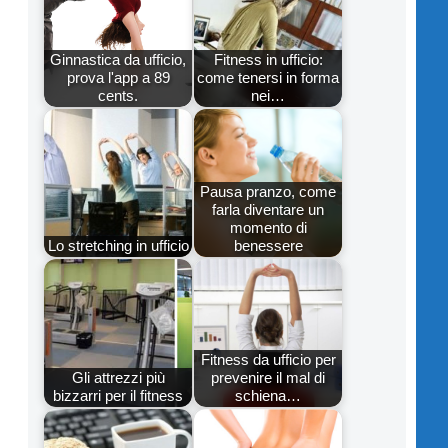
Ginnastica da ufficio,
Fitness in ufficio:
prova l'app a 89
come tenersi in forma
cents.
nei…
Pausa pranzo, come
farla diventare un
momento di
Lo stretching in ufficio
benessere
Fitness da ufficio per
Gli attrezzi più
prevenire il mal di
bizzarri per il fitness
schiena…