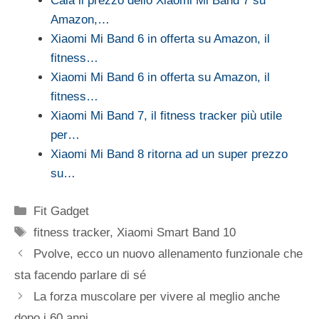
Cala il prezzo dello Xiaomi Mi Band 7 su
Amazon,…
Xiaomi Mi Band 6 in offerta su Amazon, il
fitness…
Xiaomi Mi Band 6 in offerta su Amazon, il
fitness…
Xiaomi Mi Band 7, il fitness tracker più utile
per…
Xiaomi Mi Band 8 ritorna ad un super prezzo
su…
Categorie
Fit Gadget
Tag
fitness tracker
,
Xiaomi Smart Band 10
Pvolve, ecco un nuovo allenamento funzionale che
sta facendo parlare di sé
La forza muscolare per vivere al meglio anche
dopo i 60 anni