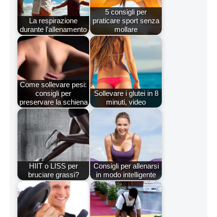
5 consigli per
La respirazione
praticare sport senza
durante l'allenamento
mollare
Come sollevare pesi:
consigli per
Sollevare i glutei in 8
preservare la schiena
minuti, video
HIIT o LISS per
Consigli per allenarsi
bruciare grassi?
in modo intelligente