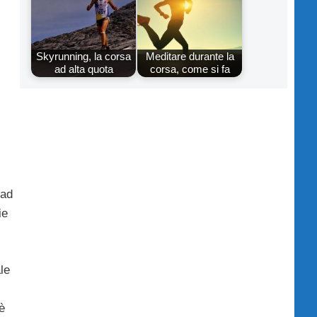
Skyrunning, la corsa
Meditare durante la
ad alta quota
corsa, come si fa
 ad
ie
le
è