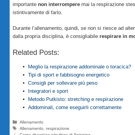
importante
non interrompere
mai la respirazione ste
istintivamente di farlo.
Durante l’allenamento, quindi, se non si riesce ad alte
dalla propria disciplina, è consigliabile
respirare in m
Related Posts:
Meglio la respirazione addominale o toracica?
Tipi di sport e fabbisogno energetico
Consigli per sollevare più peso
Integratori e sport
Metodo Putkisto: stretching e respirazione
Addominali, come eseguirli correttamente
Categorie
Allenamento
Tag
Allenamento
,
respirazione
Come diventare istruttore di Spinning