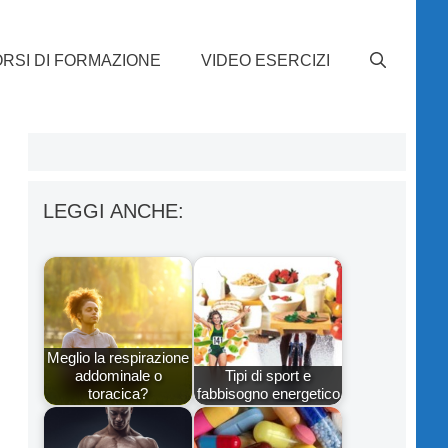
RSI DI FORMAZIONE
VIDEO ESERCIZI
LEGGI ANCHE:
Meglio la respirazione
addominale o
Tipi di sport e
toracica?
fabbisogno energetico