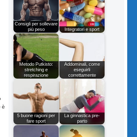
Consigli per sollevare
più peso
Integratori e sport
Metodo Putkisto:
Addominali, come
stretching e
eseguirli
respirazione
correttamente
o
e è
5 buone ragioni per
La ginnastica pre-
fare sport
parto