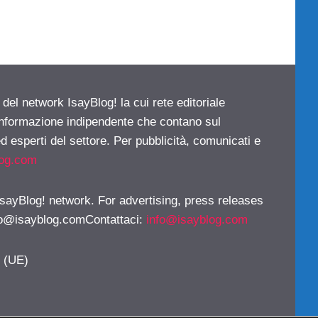
 del network IsayBlog! la cui rete editoriale
 informazione indipendente che contano sul
d esperti del settore. Per pubblicità, comunicati e
log.com
 IsayBlog! network. For advertising, press releases
fo@isayblog.comContattaci
:
info@isayblog.com
y (UE)