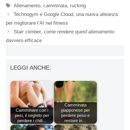
Tag
Allenamento
,
camminata
,
rucking
Technogym e Google Cloud, una nuova alleanza
per migliorare l’AI nel fitness
Stair climber, come rendere quest’allenamento
davvero efficace
LEGGI ANCHE:
Camminata
Camminare con i
giapponese per
pesi, il segreto per
perdere peso e
perdere i chili…
restare in…