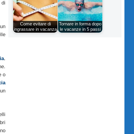
 di
Come evitare di
Tornare in forma dopo
 un
ingrassare in vacanza
le vacanze in 5 passi
lle
ia
.
ne.
e o
cia
 un
lli
bri
eno