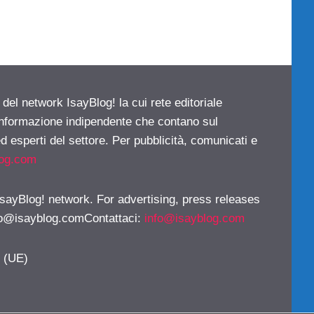
 del network IsayBlog! la cui rete editoriale
 informazione indipendente che contano sul
d esperti del settore. Per pubblicità, comunicati e
log.com
 IsayBlog! network. For advertising, press releases
fo@isayblog.comContattaci
:
info@isayblog.com
y (UE)