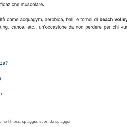
ficazione muscolare.
tività come acquagym, aerobica, balli e tornei d
i beach volle
ting, canoa, etc., un’occasione da non perdere per chi vu
nza?
a
re
ome fitness
,
spiaggia
,
sport da spiaggia