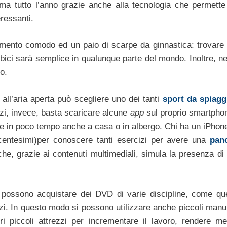
a tutto l’anno grazie anche alla tecnologia che permette
ressanti.
iamento comodo ed un paio di scarpe da ginnastica: trovare
 bici sarà semplice in qualunque parte del mondo. Inoltre, ne
o.
i all’aria aperta può scegliere uno dei tanti
sport da spiagg
izi, invece, basta scaricare alcune
app
sul proprio smartpho
te in poco tempo anche a casa o in albergo. Chi ha un iPhon
entesimi)per conoscere tanti esercizi per avere una
pan
he, grazie ai contenuti multimediali, simula la presenza di
 possono acquistare dei DVD di varie discipline, come que
izi. In questo modo si possono utilizzare anche piccoli manu
tri piccoli attrezzi per incrementare il lavoro, rendere m