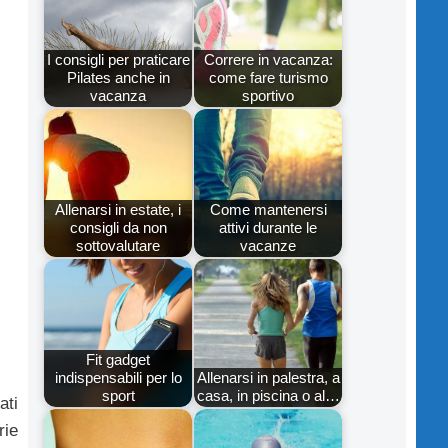
I consigli per praticare
Correre in vacanza:
Pilates anche in
come fare turismo
vacanza
sportivo
Allenarsi in estate, i
Come mantenersi
consigli da non
attivi durante le
sottovalutare
vacanze
Fit gadget
indispensabili per lo
Allenarsi in palestra, a
sport
casa, in piscina o al…
ati
rie