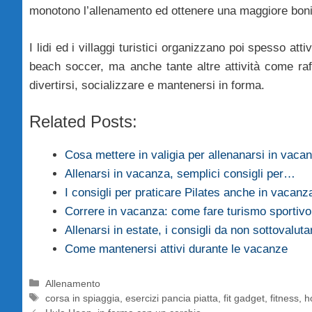
monotono l’allenamento ed ottenere una maggiore boni
I lidi ed i villaggi turistici organizzano poi spesso at
beach soccer, ma anche tante altre attività come raf
divertirsi, socializzare e mantenersi in forma.
Related Posts:
Cosa mettere in valigia per allenanarsi in vaca
Allenarsi in vacanza, semplici consigli per…
I consigli per praticare Pilates anche in vacanz
Correre in vacanza: come fare turismo sportivo
Allenarsi in estate, i consigli da non sottovaluta
Come mantenersi attivi durante le vacanze
Categorie
Allenamento
Tag
corsa in spiaggia
,
esercizi pancia piatta
,
fit gadget
,
fitness
,
h