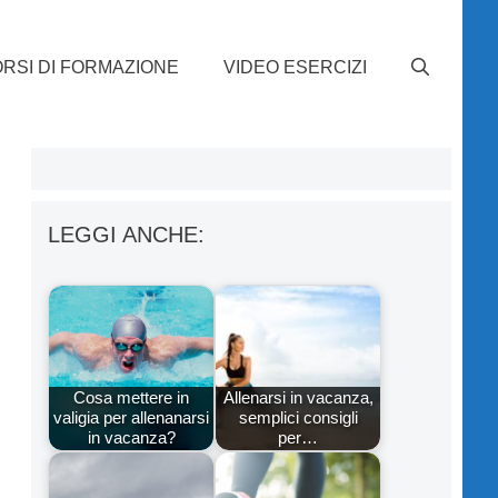
RSI DI FORMAZIONE
VIDEO ESERCIZI
LEGGI ANCHE:
Cosa mettere in
Allenarsi in vacanza,
valigia per allenanarsi
semplici consigli
in vacanza?
per…