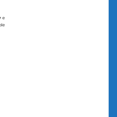
y
e
ole