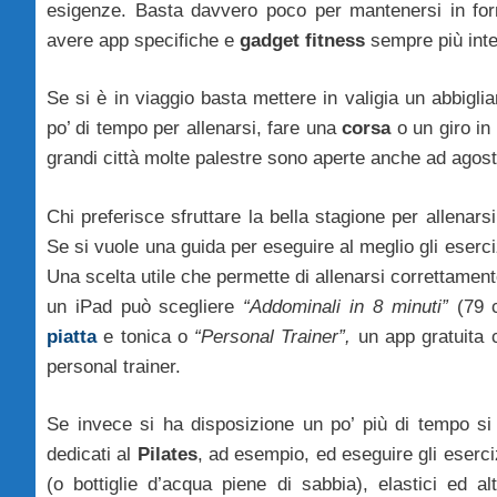
esigenze. Basta davvero poco per mantenersi in form
avere app specifiche e
gadget fitness
sempre più inte
Se si è in viaggio basta mettere in valigia un abbigl
po’ di tempo per allenarsi, fare una
corsa
o un giro in
grandi città molte palestre sono aperte anche ad agost
Chi preferisce sfruttare la bella stagione per allenars
Se si vuole una guida per eseguire al meglio gli eserc
Una scelta utile che permette di allenarsi correttamen
un iPad può scegliere
“Addominali in 8 minuti”
(79 c
piatta
e tonica o
“Personal Trainer”,
un app gratuita c
personal trainer.
Se invece si ha disposizione un po’ più di tempo si
dedicati al
Pilates
, ad esempio, ed eseguire gli eserc
(o bottiglie d’acqua piene di sabbia), elastici ed al