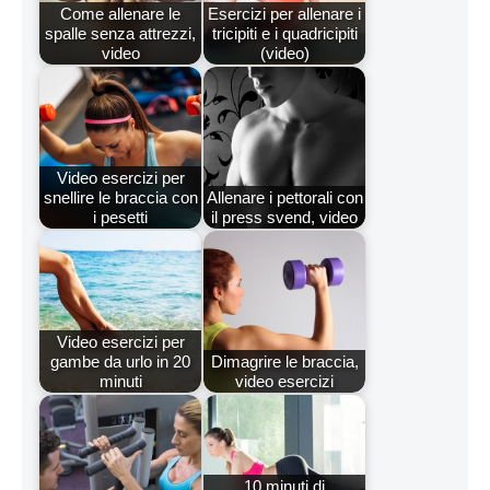
Come allenare le
Esercizi per allenare i
spalle senza attrezzi,
tricipiti e i quadricipiti
video
(video)
Video esercizi per
snellire le braccia con
Allenare i pettorali con
i pesetti
il press svend, video
Video esercizi per
gambe da urlo in 20
Dimagrire le braccia,
minuti
video esercizi
10 minuti di