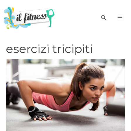
Vai
al
ME
contenuto
esercizi tricipiti