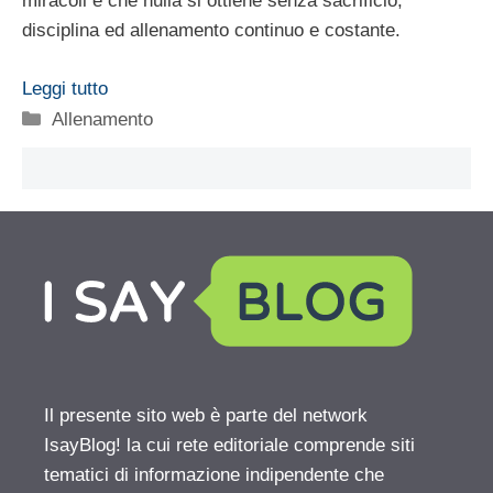
miracoli e che nulla si ottiene senza sacrificio,
disciplina ed allenamento continuo e costante.
Leggi tutto
Categorie
Allenamento
Il presente sito web è parte del network
IsayBlog! la cui rete editoriale comprende siti
tematici di informazione indipendente che