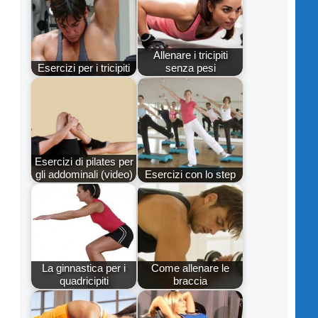
Allenare i tricipiti
Esercizi per i tricipiti
senza pesi
Esercizi di pilates per
gli addominali (video)
Esercizi con lo step
La ginnastica per i
Come allenare le
quadricipiti
braccia
i