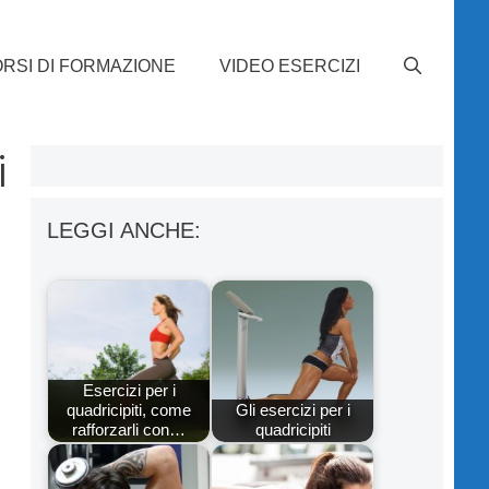
RSI DI FORMAZIONE
VIDEO ESERCIZI
i
LEGGI ANCHE:
Esercizi per i
quadricipiti, come
Gli esercizi per i
rafforzarli con…
quadricipiti