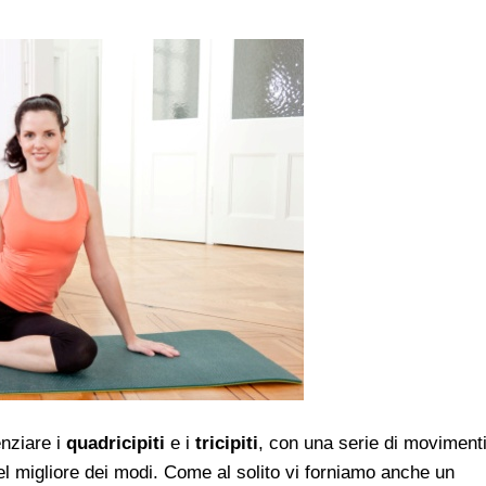
enziare i
quadricipiti
e i
tricipiti
, con una serie di moviment
l migliore dei modi. Come al solito vi forniamo anche un