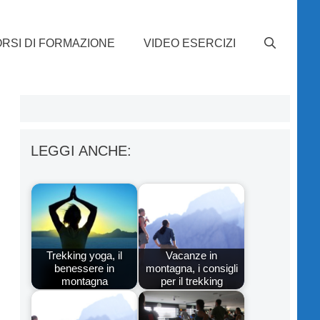
RSI DI FORMAZIONE
VIDEO ESERCIZI
LEGGI ANCHE:
Trekking yoga, il
Vacanze in
benessere in
montagna, i consigli
montagna
per il trekking