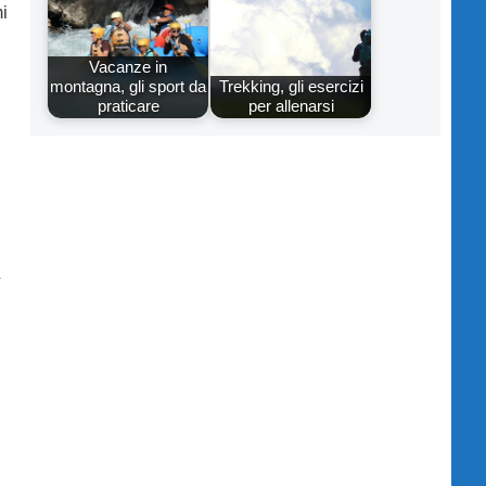
i
Vacanze in
montagna, gli sport da
Trekking, gli esercizi
praticare
per allenarsi