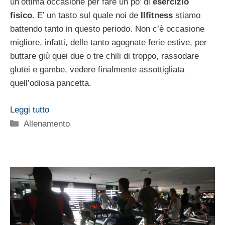
un’ottima occasione per fare un po’ di
esercizio
fisico
. E’ un tasto sul quale noi de
Ilfitness
stiamo
battendo tanto in questo periodo. Non c’è occasione
migliore, infatti, delle tanto agognate ferie estive, per
buttare giù quei due o tre chili di troppo, rassodare
glutei e gambe, vedere finalmente assottigliata
quell’odiosa pancetta.
Leggi tutto
Categorie
Allenamento