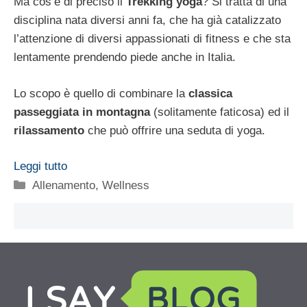
Ma cos’è di preciso il
Trekking yoga
? Si tratta di una
disciplina nata diversi anni fa, che ha già catalizzato
l’attenzione di diversi appassionati di fitness e che sta
lentamente prendendo piede anche in Italia.
Lo scopo è quello di combinare la
classica
passeggiata in montagna
(solitamente faticosa) ed il
rilassamento
che può offrire una seduta di yoga.
Leggi tutto
Categorie
Allenamento
,
Wellness