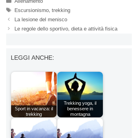
Categorie
Allenamento
Tag
Escursionismo
,
trekking
La lesione del menisco
Le regole dello sportivo, dieta e attività fisica
LEGGI ANCHE:
Trekking yoga, il
Sport in vacanza: il
benessere in
trekking
montagna