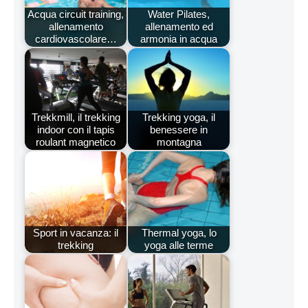
Acqua circuit training,
Water Pilates,
allenamento
allenamento ed
cardiovascolare…
armonia in acqua
Trekkmill, il trekking
Trekking yoga, il
indoor con il tapis
benessere in
roulant magnetico
montagna
Sport in vacanza: il
Thermal yoga, lo
trekking
yoga alle terme