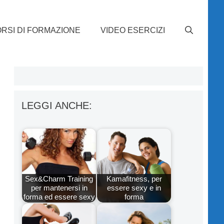
RSI DI FORMAZIONE
VIDEO ESERCIZI
LEGGI ANCHE:
Sex&Charm Training
Kamafitness, per
per mantenersi in
essere sexy e in
forma ed essere sexy
forma