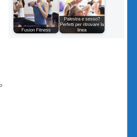
Palestra e sesso?
Perfetti per ritrovare la
Fusion Fitness
linea
o