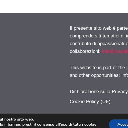
Il presente sito web è parte
comprende siti tematici di
contributo di appassionati e
collaborazioni:
info@isayb
This website is part of the
and other opportunities:
in
Dichiarazione sulla Privac
Cookie Policy (UE)
sul nostro sito web.
 il banner, presti il consenso all’uso di tutti i cookie
Accet
IlFitness.com © 2026. All right reserverd.