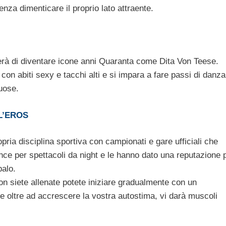
nza dimenticare il proprio lato attraente.
erà di diventare icone anni Quaranta come Dita Von Teese.
 con abiti sexy e tacchi alti e si impara a fare passi di danza
uose.
L’EROS
ria disciplina sportiva con campionati e gare ufficiali che
nce per spettacoli da night e le hanno dato una reputazione 
palo.
on siete allenate potete iniziare gradualmente con un
e oltre ad accrescere la vostra autostima, vi darà muscoli