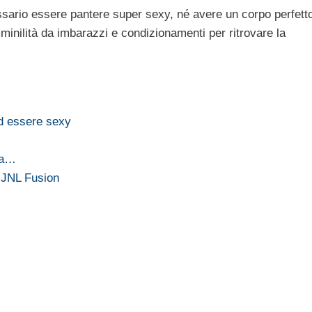
essario essere pantere super sexy, né avere un corpo perfett
inilità da imbarazzi e condizionamenti per ritrovare la
d essere sexy
una…
l JNL Fusion