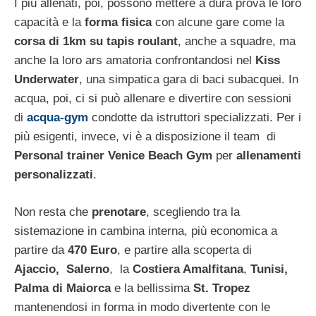
I più allenati, poi, possono mettere a dura prova le loro
capacità e la
forma fisica
con alcune gare come la
corsa di 1km su tapis roulant
, anche a squadre, ma
anche la loro ars amatoria confrontandosi nel
Kiss
Underwater
, una simpatica gara di baci subacquei. In
acqua, poi, ci si può allenare e divertire con sessioni
di
acqua-gym
condotte da istruttori specializzati. Per i
più esigenti, invece, vi è a disposizione il team di
Personal trainer Venice Beach Gym
per
allenamenti
personalizzati
.
Non resta che
prenotare
, scegliendo tra la
sistemazione in cambina interna, più economica a
partire da
470 Euro
, e partire alla scoperta di
Ajaccio, Salerno
, la
Costiera Amalfitana
,
Tunisi,
Palma di Maiorca
e la bellissima
St. Tropez
mantenendosi in forma in modo divertente con le