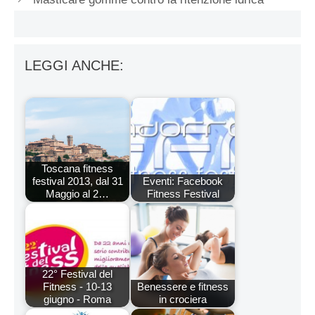
LEGGI ANCHE:
Toscana fitness
festival 2013, dal 31
Eventi: Facebook
Maggio al 2…
Fitness Festival
22° Festival del
Fitness - 10-13
Benessere e fitness
giugno - Roma
in crociera