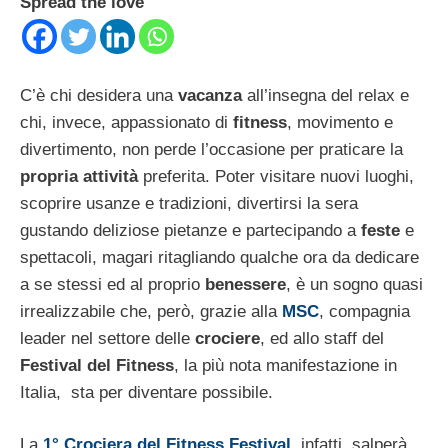
Spread the love
C’è chi desidera una
vacanza
all’insegna del relax e
chi, invece, appassionato di
fitness
, movimento e
divertimento, non perde l’occasione per praticare la
propria attività
preferita. Poter visitare nuovi luoghi,
scoprire usanze e tradizioni, divertirsi la sera
gustando deliziose pietanze e partecipando a
feste
e
spettacoli, magari ritagliando qualche ora da dedicare
a se stessi ed al proprio
benessere
, è un sogno quasi
irrealizzabile che, però, grazie alla
MSC
, compagnia
leader nel settore delle
crociere
, ed allo staff del
Festival del Fitness
, la più nota manifestazione in
Italia, sta per diventare possibile.
La
1° Crociera del Fitness Festival
, infatti, salperà