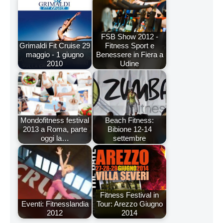
FSB Show 2012 -
Grimaldi Fit Cruise 29
Fitness Sport e
maggio - 1 giugno
Benessere in Fiera a
2010
Udine
Mondofitness festival
Beach Fitness:
2013 a Roma, parte
Bibione 12-14
oggi la…
settembre
Fitness Festival in
Eventi: Fitnesslandia
Tour: Arezzo Giugno
2012
2014