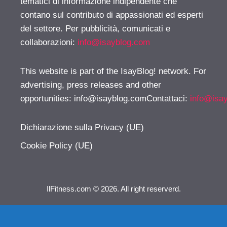
tematici di informazione indipendente che
contano sul contributo di appassionati ed esperti
del settore. Per pubblicità, comunicati e
collaborazioni:
info@isayblog.com
This website is part of the IsayBlog! network. For
advertising, press releases and other
opportunities:
info@isayblog.comContattaci
:
info@isa
Dichiarazione sulla Privacy (UE)
Cookie Policy (UE)
IlFitness.com © 2026. All right reserverd.