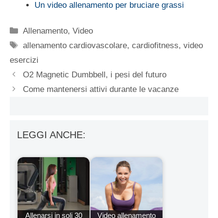
Un video allenamento per bruciare grassi
Categorie
Allenamento
,
Video
Tag
allenamento cardiovascolare
,
cardiofitness
,
video
esercizi
O2 Magnetic Dumbbell, i pesi del futuro
Come mantenersi attivi durante le vacanze
LEGGI ANCHE:
Allenarsi in soli 30
Video allenamento