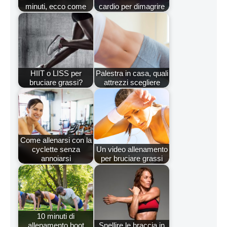
minuti, ecco come
cardio per dimagrire
HIIT o LISS per
Palestra in casa, quali
bruciare grassi?
attrezzi scegliere
Come allenarsi con la
cyclette senza
Un video allenamento
annoiarsi
per bruciare grassi
10 minuti di
allenamento boot
Snellire le braccia in