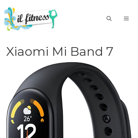
Vai
al
ME
contenuto
Xiaomi Mi Band 7