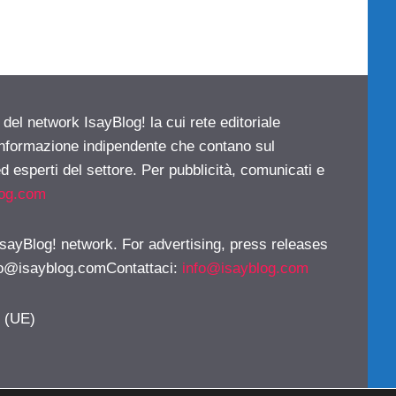
 del network IsayBlog! la cui rete editoriale
 informazione indipendente che contano sul
d esperti del settore. Per pubblicità, comunicati e
log.com
 IsayBlog! network. For advertising, press releases
fo@isayblog.comContattaci
:
info@isayblog.com
y (UE)