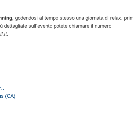
nning,
godendosi al tempo stesso una giornata di relax, pri
più dettagliate sull’evento potete chiamare il numero
l.it
.
ay…
us (CA)