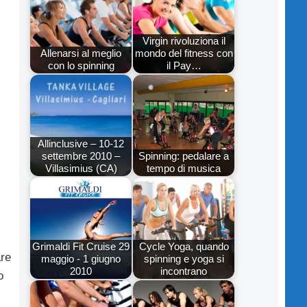
Virgin rivoluziona il
Allenarsi al meglio
mondo del fitness con
con lo spinning
il Pay…
Allinclusive – 10-12
settembre 2010 –
Spinning: pedalare a
Villasimius (CA)
tempo di musica
Grimaldi Fit Cruise 29
Cycle Yoga, quando
are
maggio - 1 giugno
spinning e yoga si
2010
incontrano
o