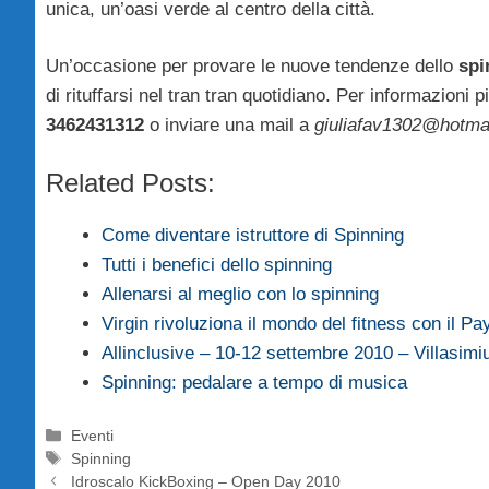
unica, un’oasi verde al centro della città.
Un’occasione per provare le nuove tendenze dello
spi
di rituffarsi nel tran tran quotidiano. Per informazioni 
3462431312
o inviare una mail a
giuliafav1302@hotmai
Related Posts:
Come diventare istruttore di Spinning
Tutti i benefici dello spinning
Allenarsi al meglio con lo spinning
Virgin rivoluziona il mondo del fitness con il P
Allinclusive – 10-12 settembre 2010 – Villasimi
Spinning: pedalare a tempo di musica
Categorie
Eventi
Tag
Spinning
Idroscalo KickBoxing – Open Day 2010