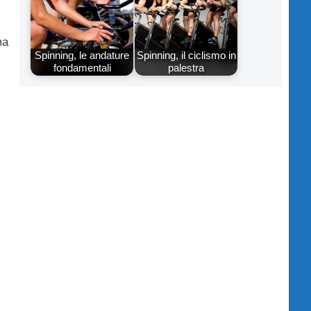
ma
Spinning, le andature
Spinning, il ciclismo in
fondamentali
palestra