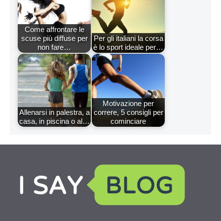
Come affrontare le
scuse più diffuse per
Per gli italiani la corsa
non fare…
è lo sport ideale per…
Motivazione per
Allenarsi in palestra, a
correre, 5 consigli per
casa, in piscina o al…
cominciare