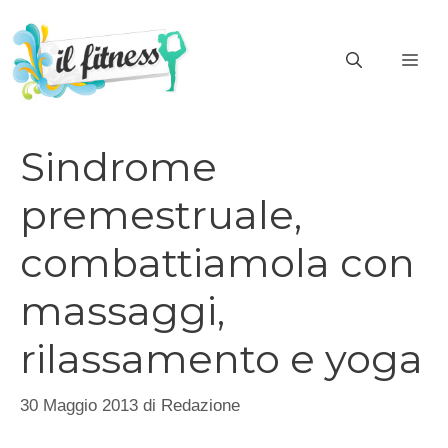
Vai
al
ME
contenuto
Sindrome
premestruale,
combattiamola con
massaggi,
rilassamento e yoga
30 Maggio 2013
di
Redazione