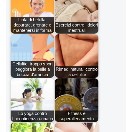
Linfa di betulla,
depurare, drenare e
Esercizi contro i dolori
mantenersi in forma
mestruali
Cellulite, troppo sport
peggiora la pelle a
Rimedi naturali contro
buccia d'arancia
la cellulite
Lo yoga contro
Fitness e
l'incontinenza urinaria
superallenamento