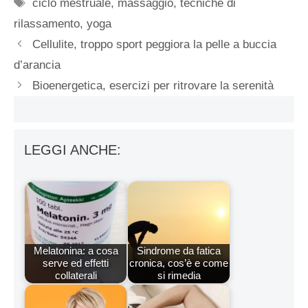
Tag
ciclo mestruale
,
massaggio
,
tecniche di
rilassamento
,
yoga
Cellulite, troppo sport peggiora la pelle a buccia
d’arancia
Bioenergetica, esercizi per ritrovare la serenità
LEGGI ANCHE:
Melatonina: a cosa
Sindrome da fatica
serve ed effetti
cronica, cos’è e come
collaterali
si rimedia