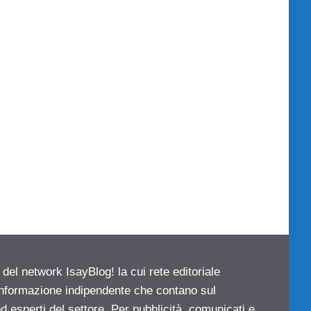
 del network IsayBlog! la cui rete editoriale
 informazione indipendente che contano sul
d esperti del settore. Per pubblicità, comunicati e