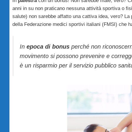
In
palestra
con un bonus! Non sarebbe male, vero? Cons
anni in su non praticano nessuna attività sportiva o fi
salute) non sarebbe affatto una cattiva idea, vero? L
della Federazione medici sportivi italiani (FMSI) che h
In
epoca di bonus
perché non riconoscerne 
movimento si possono prevenire e corregge
è un risparmio per il servizio pubblico sani