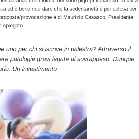
iderando che molti di noi sono pigri (4 italiani su 10 dai 3
sica ed è bene ricordare che la sedentarietà è pericolosa per 
a proposta/provocazione è di Maurizio Casasco, Presidente
a spiegato
uno per chi si iscrive in palestra? Attraverso il
re patologie gravi legate al sovrappeso. Dunque
tario. Un investimento