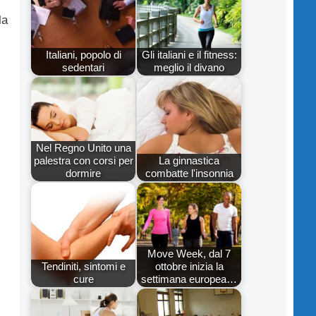
la
Italiani, popolo di
Gli italiani e il fitness:
sedentari
meglio il divano
Nel Regno Unito una
palestra con corsi per
La ginnastica
dormire
combatte l'insonnia
Move Week, dal 7
Tendiniti, sintomi e
ottobre inizia la
cure
settimana europea…