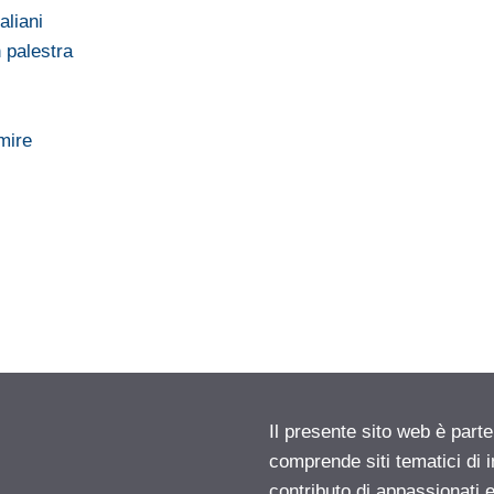
aliani
n palestra
mire
Il presente sito web è parte
comprende siti tematici di
contributo di appassionati e