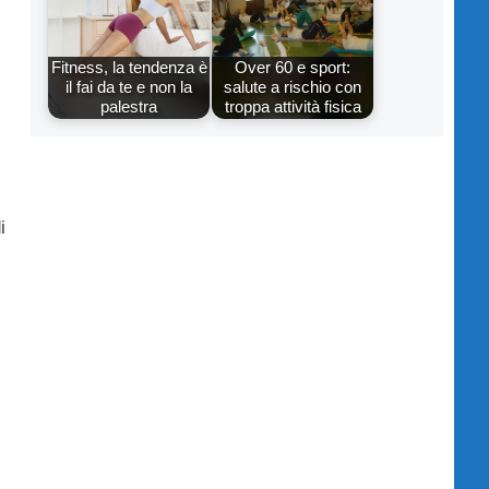
Fitness, la tendenza è
Over 60 e sport:
il fai da te e non la
salute a rischio con
palestra
troppa attività fisica
i