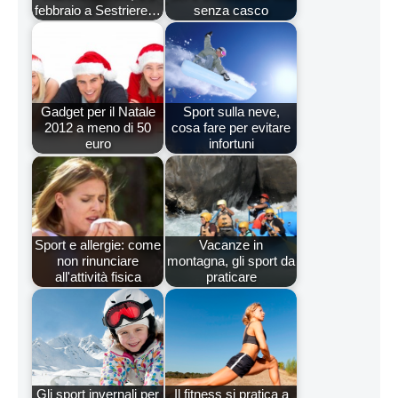
febbraio a Sestriere…
senza casco
Gadget per il Natale
Sport sulla neve,
2012 a meno di 50
cosa fare per evitare
euro
infortuni
Sport e allergie: come
Vacanze in
non rinunciare
montagna, gli sport da
all'attività fisica
praticare
Gli sport invernali per
Il fitness si pratica a