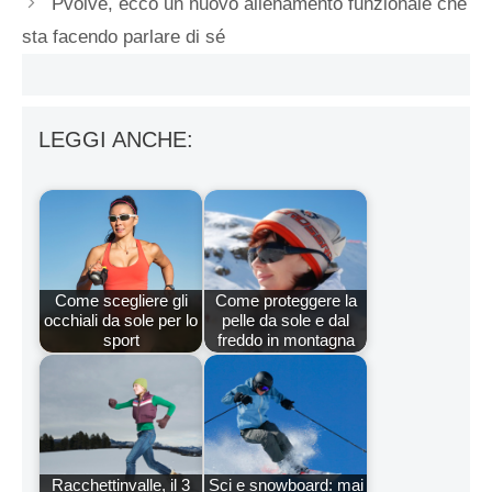
Pvolve, ecco un nuovo allenamento funzionale che
sta facendo parlare di sé
LEGGI ANCHE:
Come scegliere gli
Come proteggere la
occhiali da sole per lo
pelle da sole e dal
sport
freddo in montagna
Racchettinvalle, il 3
Sci e snowboard: mai