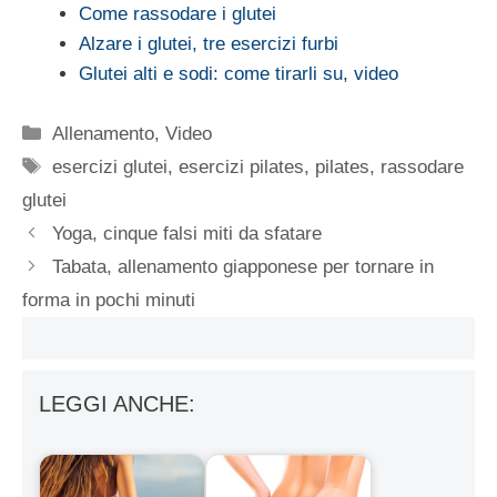
Come rassodare i glutei
Alzare i glutei, tre esercizi furbi
Glutei alti e sodi: come tirarli su, video
Categorie
Allenamento
,
Video
Tag
esercizi glutei
,
esercizi pilates
,
pilates
,
rassodare
glutei
Yoga, cinque falsi miti da sfatare
Tabata, allenamento giapponese per tornare in
forma in pochi minuti
LEGGI ANCHE: