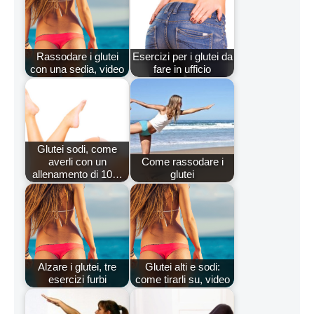
Rassodare i glutei
Esercizi per i glutei da
con una sedia, video
fare in ufficio
Glutei sodi, come
averli con un
Come rassodare i
allenamento di 10…
glutei
Alzare i glutei, tre
Glutei alti e sodi:
esercizi furbi
come tirarli su, video