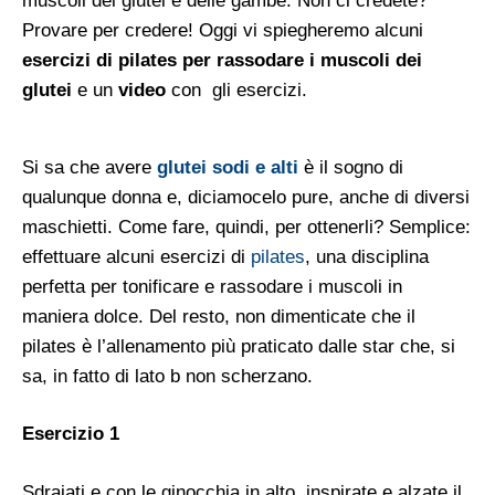
muscoli dei glutei e delle gambe. Non ci credete?
Provare per credere! Oggi vi spiegheremo alcuni
esercizi di pilates per rassodare i muscoli dei
glutei
e un
video
con gli esercizi.
Si sa che avere
glutei sodi e alti
è il sogno di
qualunque donna e, diciamocelo pure, anche di diversi
maschietti. Come fare, quindi, per ottenerli? Semplice:
effettuare alcuni esercizi di
pilates
, una disciplina
perfetta per tonificare e rassodare i muscoli in
maniera dolce. Del resto, non dimenticate che il
pilates è l’allenamento più praticato dalle star che, si
sa, in fatto di lato b non scherzano.
Esercizio 1
Sdraiati e con le ginocchia in alto, inspirate e alzate il