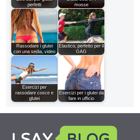
perfetti
mosse
Rassodare i glutei
Elastico, perfetto per il
con una sedia, video
GAG
Esercizi per
rassodare cosce e
Esercizi per i glutei da
glutei
fare in ufficio