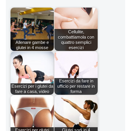
Cellulite,
combattiamola con
Allenare gambe e
quattro semplici
glutei in 4 mosse
esercizi
Esercizi da fare in
Esercizi per i glutei da
ufficio per restare in
fare a casa, video
forma
Esercizi per glutei
Glutei sodi in 4