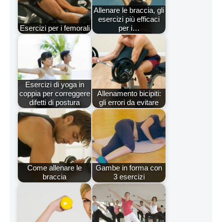
Allenare le braccia, gli
esercizi più efficaci
Esercizi per i femorali
per i…
Esercizi di yoga in
coppia per correggere
Allenamento bicipiti:
difetti di postura
gli errori da evitare
Come allenare le
Gambe in forma con
braccia
3 esercizi