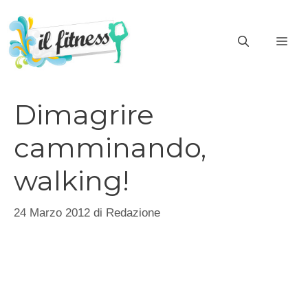
Vai
al
ME
contenuto
Dimagrire
camminando,
walking!
24 Marzo 2012
di
Redazione