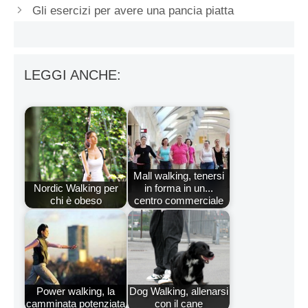
Gli esercizi per avere una pancia piatta
LEGGI ANCHE:
Mall walking, tenersi
Nordic Walking per
in forma in un...
chi è obeso
centro commerciale
Power walking, la
Dog Walking, allenarsi
camminata potenziata
con il cane