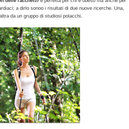
n delle racchett
e è perfetta per chi è obeso ma anche per
iaci; a dirlo sonoo i risultati di due nuove ricerche. Una,
ltra da un gruppo di studiosi polacchi.