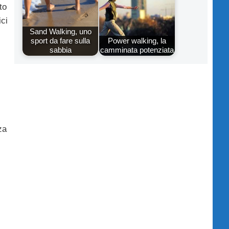
to
ici
Sand Walking, uno
sport da fare sulla
Power walking, la
sabbia
camminata potenziata
za