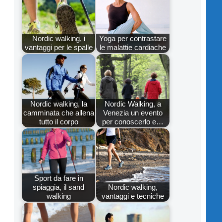
Nordic walking, i
Yoga per contrastare
vantaggi per le spalle
le malattie cardiache
Nordic walking, la
Nordic Walking, a
camminata che allena
Venezia un evento
tutto il corpo
per conoscerlo e…
Sport da fare in
spiaggia, il sand
Nordic walking,
walking
vantaggi e tecniche