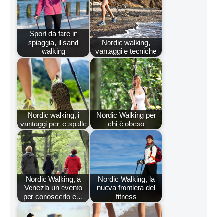
Sport da fare in
spiaggia, il sand
Nordic walking,
walking
vantaggi e tecniche
Nordic walking, i
Nordic Walking per
vantaggi per le spalle
chi è obeso
Nordic Walking, a
Nordic Walking, la
Venezia un evento
nuova frontiera del
per conoscerlo e…
fitness