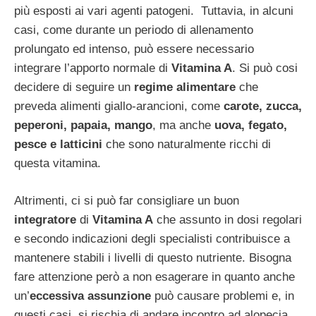
più esposti ai vari agenti patogeni. Tuttavia, in alcuni
casi, come durante un periodo di allenamento
prolungato ed intenso, può essere necessario
integrare l’apporto normale di
Vitamina A
. Si può cosi
decidere di seguire un
regime alimentare
che
preveda alimenti giallo-arancioni, come
carote, zucca,
peperoni, papaia, mango
, ma anche
uova, fegato,
pesce e latticini
che sono naturalmente ricchi di
questa vitamina.
Altrimenti, ci si può far consigliare un buon
integratore
di
Vitamina A
che assunto in dosi regolari
e secondo indicazioni degli specialisti contribuisce a
mantenere stabili i livelli di questo nutriente. Bisogna
fare attenzione però a non esagerare in quanto anche
un’
eccessiva assunzione
può causare problemi e, in
questi casi, si rischia di andare incontro ad alopecia,