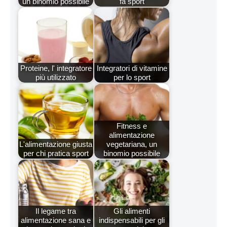
un binomio possibile
fa sport
Proteine, l' integratore
Integratori di vitamine
più utilizzato
per lo sport
Fitness e
alimentazione
L'alimentazione giusta
vegetariana, un
per chi pratica sport
binomio possibile
Il legame tra
Gli alimenti
alimentazione sana e
indispensabili per gli