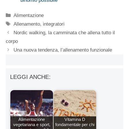
binomio possibile
Categorie
Alimentazione
Tag
Allenamento
,
integratori
Nordic walking, la camminata che allena tutto il
corpo
Una nuova tendenza, l’allenamento funzionale
LEGGI ANCHE:
Alimentazione
Vitamina D
vegetariana e sport,
fondamentale per chi