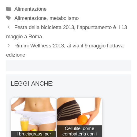
Categorie
Alimentazione
Tag
Alimentazione
,
metabolismo
Festa della bicicletta 2013, l’appuntamento è il 13
maggio a Roma
Rimini Wellness 2013, al via il 9 maggio l’ottava
edizione
LEGGI ANCHE:
Cellulite, come
I bruciagrassi per
combatterla con i