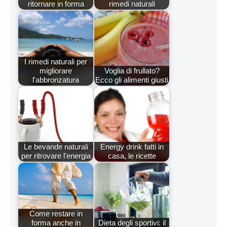
ritornare in forma
rimedi naturali
I rimedi naturali per
migliorare
Voglia di frullato?
l'abbronzatura
Ecco gli alimenti giusti
Le bevande naturali
Energy drink fatti in
per ritrovare l'energia
casa, le ricette
Come restare in
forma anche in
Dieta degli sportivi: il