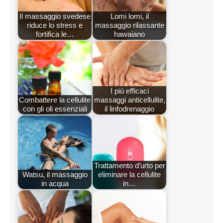
Il massaggio svedese
Lomi lomi, il
riduce lo stress e
massaggio rilassante
fortifica le…
hawaiano
I più efficaci
Combattere la cellulite
massaggi anticellulite,
con gli oli essenziali
il linfodrenaggio
Trattamento d’urto per
Watsu, il massaggio
eliminare la cellulite
in acqua
in…