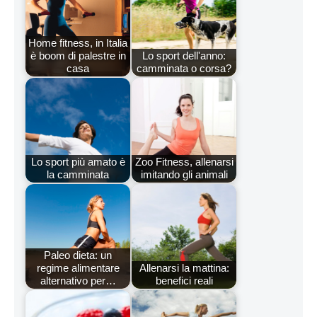
Home fitness, in Italia
è boom di palestre in
Lo sport dell'anno:
casa
camminata o corsa?
Lo sport più amato è
Zoo Fitness, allenarsi
la camminata
imitando gli animali
Paleo dieta: un
regime alimentare
Allenarsi la mattina:
alternativo per…
benefici reali