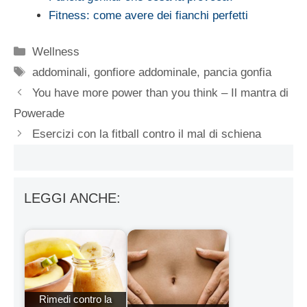
Fitness: come avere dei fianchi perfetti
Categorie
Wellness
Tag
addominali
,
gonfiore addominale
,
pancia gonfia
You have more power than you think – Il mantra di
Powerade
Esercizi con la fitball contro il mal di schiena
LEGGI ANCHE:
Rimedi contro la