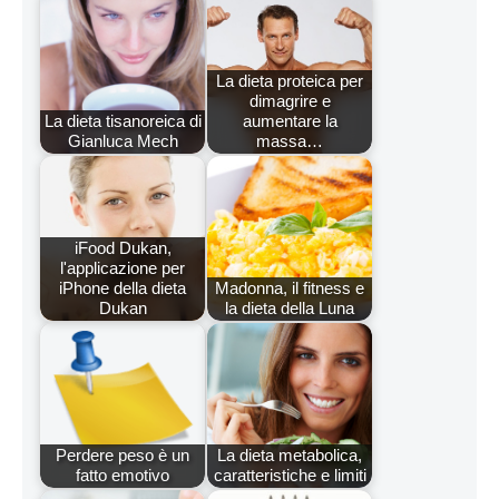
La dieta proteica per
dimagrire e
La dieta tisanoreica di
aumentare la
Gianluca Mech
massa…
iFood Dukan,
l'applicazione per
iPhone della dieta
Madonna, il fitness e
Dukan
la dieta della Luna
Perdere peso è un
La dieta metabolica,
fatto emotivo
caratteristiche e limiti