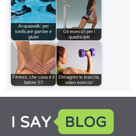
Acquawalk: per
tonificare gambe e
Gli esercizi per i
glutei
quadricipiti
Fitness: che cosa è il
Dimagrire le braccia,
fattore S?
video esercizi