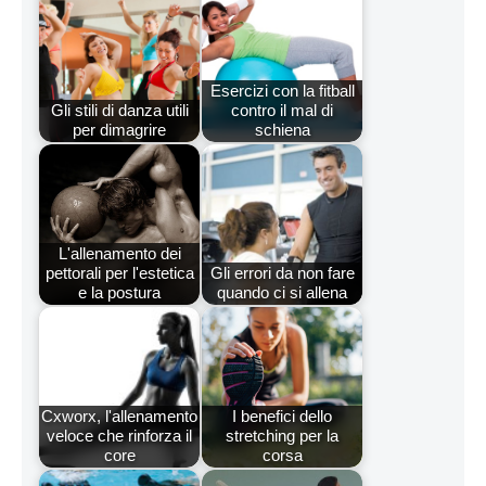
Esercizi con la fitball
Gli stili di danza utili
contro il mal di
per dimagrire
schiena
L'allenamento dei
pettorali per l'estetica
Gli errori da non fare
e la postura
quando ci si allena
Cxworx, l'allenamento
I benefici dello
veloce che rinforza il
stretching per la
core
corsa