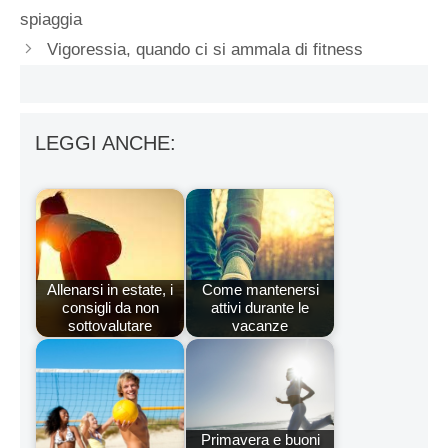
spiaggia
Vigoressia, quando ci si ammala di fitness
LEGGI ANCHE:
Allenarsi in estate, i
Come mantenersi
consigli da non
attivi durante le
sottovalutare
vacanze
Primavera e buoni