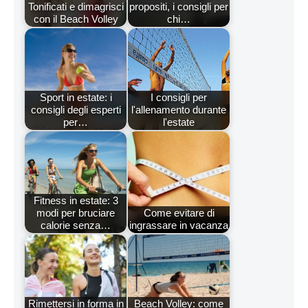
Tonificati e dimagrisci
propositi, i consigli per
con il Beach Volley
chi…
Sport in estate: i
I consigli per
consigli degli esperti
l'allenamento durante
per…
l'estate
Fitness in estate: 3
modi per bruciare
Come evitare di
calorie senza…
ingrassare in vacanza
Rimettersi in forma in
Beach Volley: come