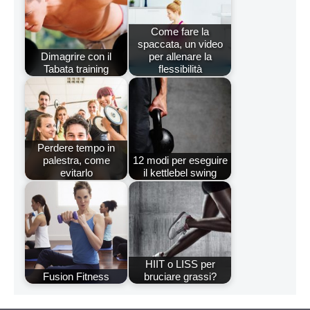
Come fare la
spaccata, un video
Dimagrire con il
per allenare la
Tabata training
flessibilità
Perdere tempo in
palestra, come
12 modi per eseguire
evitarlo
il kettlebel swing
HIIT o LISS per
Fusion Fitness
bruciare grassi?