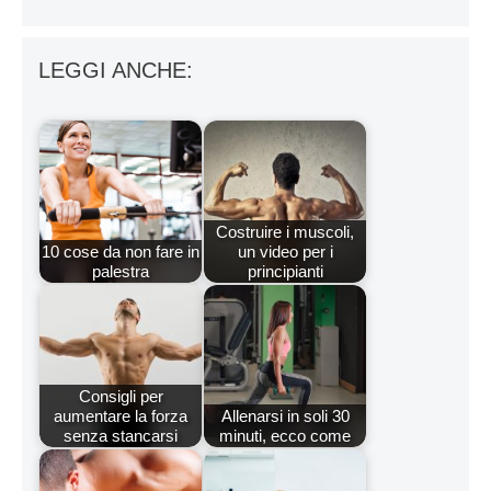
LEGGI ANCHE:
Costruire i muscoli,
10 cose da non fare in
un video per i
palestra
principianti
Consigli per
aumentare la forza
Allenarsi in soli 30
senza stancarsi
minuti, ecco come