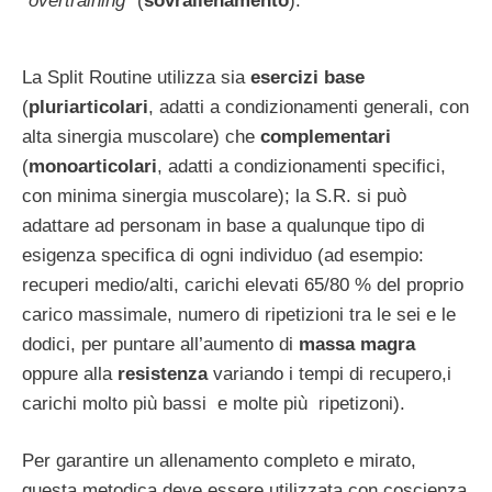
“
overtraining
” (
sovrallenamento
).
La Split Routine utilizza sia
esercizi base
(
pluriarticolari
, adatti a condizionamenti generali, con
alta sinergia muscolare) che
complementari
(
monoarticolari
, adatti a condizionamenti specifici,
con minima sinergia muscolare); la S.R. si può
adattare ad personam in base a qualunque tipo di
esigenza specifica di ogni individuo (ad esempio:
recuperi medio/alti, carichi elevati 65/80 % del proprio
carico massimale, numero di ripetizioni tra le sei e le
dodici, per puntare all’aumento di
massa magra
oppure alla
resistenza
variando i tempi di recupero,i
carichi molto più bassi e molte più ripetizoni).
Per garantire un allenamento completo e mirato,
questa metodica deve essere utilizzata con coscienza