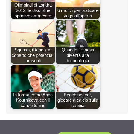
Olimpiadi di Londra
2012, le discipline
6 motivi per praticare
sportive ammesse
yoga all’aperto
Squash, il tennis al
Quando il fitness
coperto che potenzia i
diventa alta
muscoli
teconologia
In forma come Anna
Beach soccer,
Kournikova con il
giocare a calcio sulla
cardio tennis
sabbia