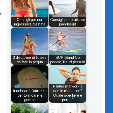
o
Consigli per non
Consigli per praticare
ingrassare d'estate
paddlesurf
3 discipline di fitness
SUP Stand Up
da fare in acqua
paddle, il surf per tutti
Pilates matwork o
Indoboard, l'attrezzo
con le macchine?
per tonificare le
Quale scegliere e
gambe
perché