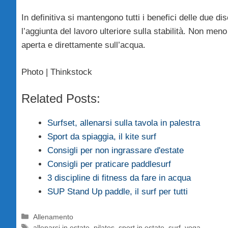
In definitiva si mantengono tutti i benefici delle due d
l’aggiunta del lavoro ulteriore sulla stabilità. Non meno
aperta e direttamente sull’acqua.
Photo | Thinkstock
Related Posts:
Surfset, allenarsi sulla tavola in palestra
Sport da spiaggia, il kite surf
Consigli per non ingrassare d'estate
Consigli per praticare paddlesurf
3 discipline di fitness da fare in acqua
SUP Stand Up paddle, il surf per tutti
Categorie
Allenamento
Tag
allenarsi in estate
,
pilates
,
sport in estate
,
surf
,
yoga