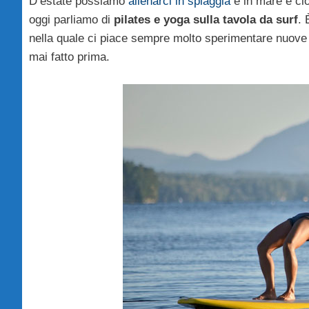
D’estate possiamo
allenarci in spiaggia
e in mare e ciò 
oggi parliamo di
pilates e yoga sulla tavola da surf
. 
nella quale ci piace sempre molto sperimentare nuove 
mai fatto prima.