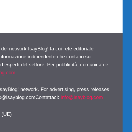
 del network IsayBlog! la cui rete editoriale
 informazione indipendente che contano sul
d esperti del settore. Per pubblicità, comunicati e
log.com
 IsayBlog! network. For advertising, press releases
fo@isayblog.comContattaci
:
info@isayblog.com
y (UE)