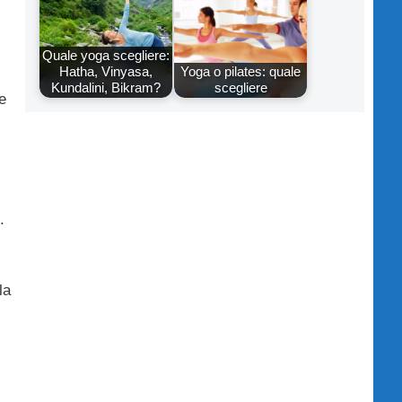
Quale yoga scegliere:
Hatha, Vinyasa,
Yoga o pilates: quale
Kundalini, Bikram?
scegliere
e
.
la