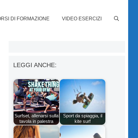
RSI DI FORMAZIONE
VIDEO ESERCIZI
LEGGI ANCHE:
Surfset, allenarsi sulla
Sport da spiaggia, il
tavola in palestra
kite surf