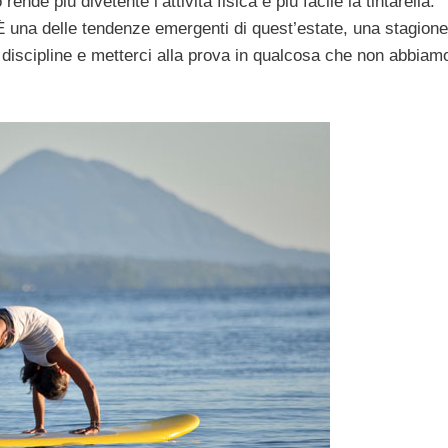
rende più divetente l’attività fisica e più facile la tintarella:
È una delle tendenze emergenti di quest’estate, una stagione
discipline e metterci alla prova in qualcosa che non abbiam