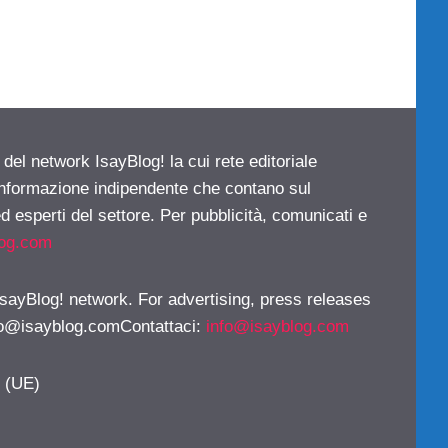
 del network IsayBlog! la cui rete editoriale
 informazione indipendente che contano sul
d esperti del settore. Per pubblicità, comunicati e
log.com
 IsayBlog! network. For advertising, press releases
fo@isayblog.comContattaci
:
info@isayblog.com
y (UE)