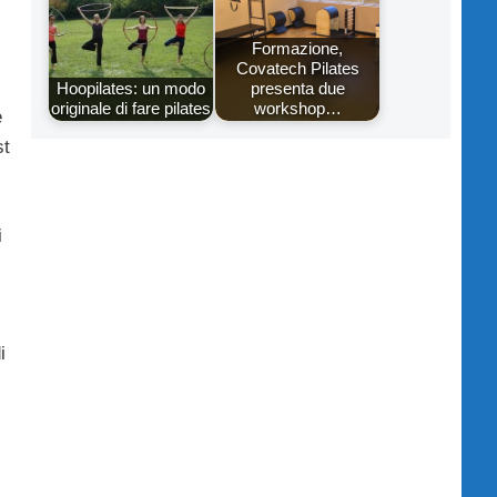
Formazione,
Covatech Pilates
Hoopilates: un modo
presenta due
originale di fare pilates
workshop…
e
st
i
i