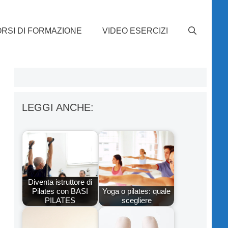
RSI DI FORMAZIONE
VIDEO ESERCIZI
e
LEGGI ANCHE:
Diventa istruttore di
Pilates con BASI
Yoga o pilates: quale
PILATES
scegliere