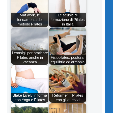
l
Mat work, le
Le scuole di
fondamenta del
formazione di Pilates
metodo Pilates
in Italia
I consigli per praticare
Pilates anche in
Fisiopilates, postura,
vacanza
equilibrio ed armonia
Blake Lively in forma
Reformer, il Pilates
con Yoga e Pilates
con gli attrezzi