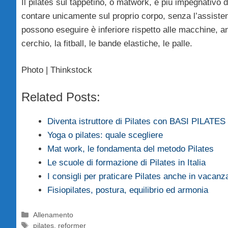
Il pilates sul tappetino, o matwork, è più impegnativo
contare unicamente sul proprio corpo, senza l’assisten
possono eseguire è inferiore rispetto alle macchine, an
cerchio, la fitball, le bande elastiche, le palle.
Photo | Thinkstock
Related Posts:
Diventa istruttore di Pilates con BASI PILATES
Yoga o pilates: quale scegliere
Mat work, le fondamenta del metodo Pilates
Le scuole di formazione di Pilates in Italia
I consigli per praticare Pilates anche in vacanz
Fisiopilates, postura, equilibrio ed armonia
Categorie
Allenamento
Tag
pilates
,
reformer