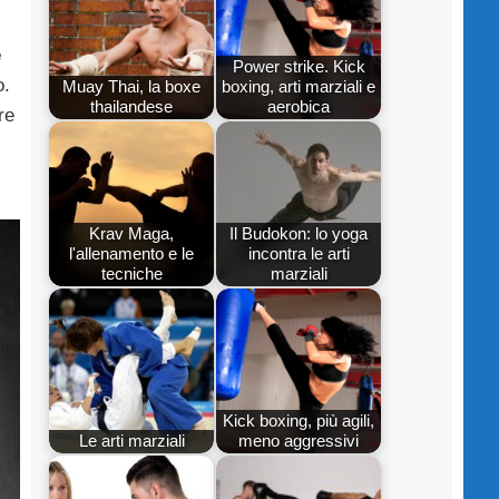
e
Power strike. Kick
o.
Muay Thai, la boxe
boxing, arti marziali e
thailandese
aerobica
re
Krav Maga,
Il Budokon: lo yoga
l'allenamento e le
incontra le arti
tecniche
marziali
Kick boxing, più agili,
Le arti marziali
meno aggressivi