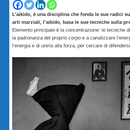
L’aikido, è una disciplina che fonda le sue radici 
arti marziali, l’aikido, basa le sue tecniche sulla pr
Elemento principale è la concentrazione: le tecniche di 
la padronanza del proprio corpo e a canalizzare l’ener
l’energia e di unirla alla forza, per cercare di difenders