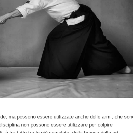
de, ma possono essere utilizzate anche delle armi, che son
disciplina non possono essere utilizzare per colpire
i, è tra tutte tra le più complete, della branca delle arti