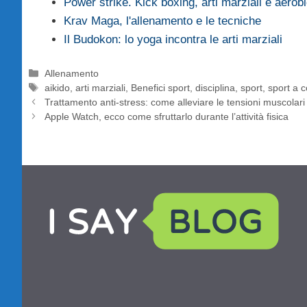
Power strike. Kick boxing, arti marziali e aerob
Krav Maga, l'allenamento e le tecniche
Il Budokon: lo yoga incontra le arti marziali
Categorie
Allenamento
Tag
aikido
,
arti marziali
,
Benefici sport
,
disciplina
,
sport
,
sport a 
Trattamento anti-stress: come alleviare le tensioni muscolari
Apple Watch, ecco come sfruttarlo durante l’attività fisica