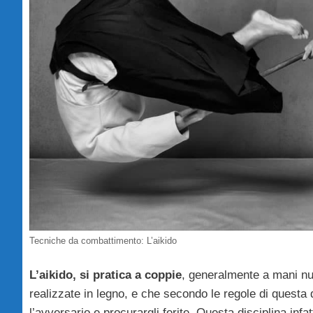
Tecniche da combattimento: L’aikido
L’aikido, si pratica a coppie
, generalmente a mani nu
realizzate in legno, e che secondo le regole di questa 
l’avversario e procurargli ferite. Questa disciplina infatt