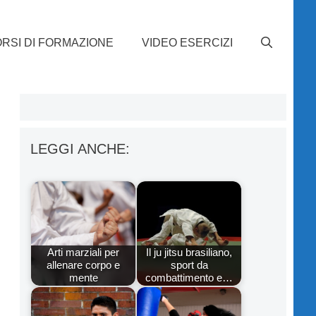
RSI DI FORMAZIONE
VIDEO ESERCIZI
LEGGI ANCHE:
Arti marziali per
Il ju jitsu brasiliano,
allenare corpo e
sport da
mente
combattimento e…