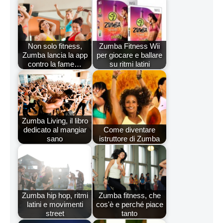
Non solo fitness,
Zumba Fitness Wii
Zumba lancia la app
per giocare e ballare
contro la fame…
su ritmi latini
Zumba Living, il libro
dedicato al mangiar
Come diventare
sano
istruttore di Zumba
Zumba hip hop, ritmi
Zumba fitness, che
latini e movimenti
cos'è e perché piace
street
tanto