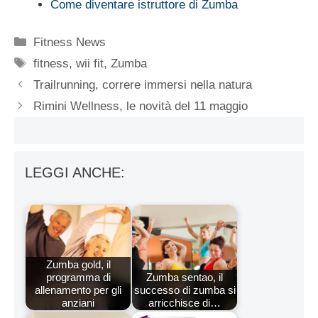
Come diventare istruttore di Zumba
Categorie
Fitness News
Tag
fitness
,
wii fit
,
Zumba
Trailrunning, correre immersi nella natura
Rimini Wellness, le novità del 11 maggio
LEGGI ANCHE:
Zumba gold, il
programma di
Zumba sentao, il
allenamento per gli
successo di zumba si
anziani
arricchisce di…