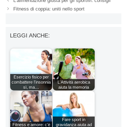
L’alimentazione giusta per gli sportivi: consigli
Fitness di coppia: uniti nello sport
LEGGI ANCHE:
Esercizio fisico per
combattere l'insonnia
L'Attività aerobica
sì, ma…
aiuta la memoria
Fare sport in
Fitness e amore: c'è
gravidanza aiuta ad