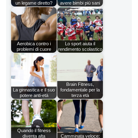
un legame diretto?
avere bimbi più sani
Aerobica contro i
Lo sport aiuta il
problemi di cuore
rendimento scolastico
Brain Fitness,
La ginnastica e il suo
fondamentale per la
potere anti-età
terza età
Quando il fitness
diventa alta
Camminata veloce: